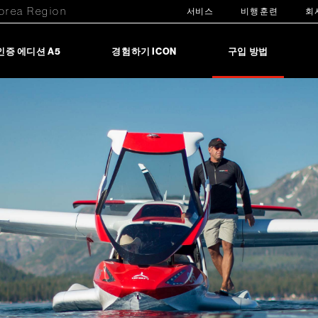
orea Region
서비스
비행 훈련
회
인증 에디션 A5
경험하기 ICON
구입 방법