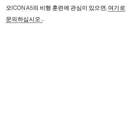
오ICON A5의 비행 훈련에 관심이 있으면,
여기로
서비스
문의하십시오 .
.
비행 훈련
회사
A5 액세서리
Shop ICON
FAQ
연락처